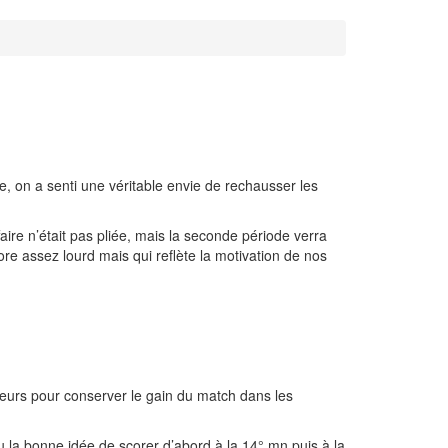
se, on a senti une véritable envie de rechausser les
faire n’était pas pliée, mais la seconde période verra
re assez lourd mais qui reflète la motivation de nos
joueurs pour conserver le gain du match dans les
la bonne idée de scorer d’abord à la 14° mn puis à la