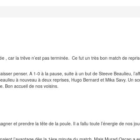
rée , car la trêve n’est pas terminée. Ce fut un très bon match de repri
 laisser penser. A 1-0 à la pause, suite à un but de Steeve Beaulieu, l’af
 Beaulieu à nouveau à deux reprises, Hugo Bernard et Mika Savy. Un sco
e. Bon accueil de nos voisins.
agner et prendre la tête de la poule. Il a fallu toute l’énergie de nos 
naient l’avantage dès la 1ère minute du match. Mais Murad Oscan a eu 