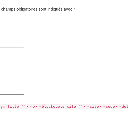
 champs obligatoires sont indiqués avec
*
nym title=""> <b> <blockquote cite=""> <cite> <code> <de