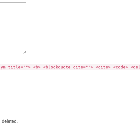
nym title=""> <b> <blockquote cite=""> <cite> <code> <de
n deleted.