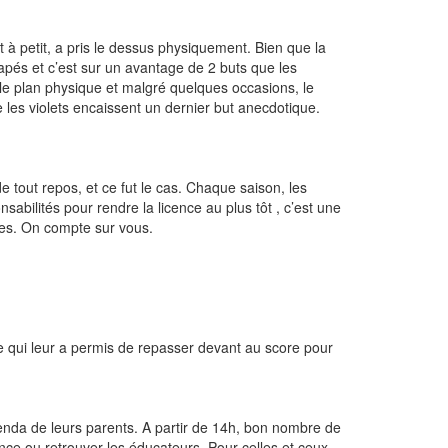
t à petit, a pris le dessus physiquement. Bien que la
capés et c’est sur un avantage de 2 buts que les
ur le plan physique et malgré quelques occasions, le
les violets encaissent un dernier but anecdotique.
tout repos, et ce fut le cas. Chaque saison, les
abilités pour rendre la licence au plus tôt , c’est une
hes. On compte sur vous.
e qui leur a permis de repasser devant au score pour
agenda de leurs parents. A partir de 14h, bon nombre de
nce ou retrouver les éducateurs. Pour celles et ceux