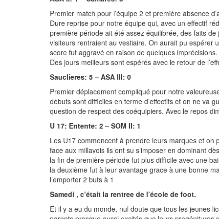
Premier match pour l’équipe 2 et première absence d’ar
Dure reprise pour notre équipe qui, avec un effectif ré
première période ait été assez équilibrée, des faits de
visiteurs rentraient au vestiaire. On aurait pu espérer 
score fut aggravé en raison de quelques imprécisions.
Des jours meilleurs sont espérés avec le retour de l’eff
Sauclieres: 5 – ASA III: 0
Premier déplacement compliqué pour notre valeureuse eq
débuts sont difficiles en terme d’effectifs et on ne va
question de respect des coéquipiers. Avec le repos d
U 17: Entente: 2 – SOM II: 1
Les U17 commencent à prendre leurs marques et on pe
face aux millavois ils ont su s’imposer en dominant dè
la fin de première période fut plus difficile avec une b
la deuxième fut à leur avantage grace à une bonne mai
l’emporter 2 buts à 1
Samedi , c’était la rentree de l’école de foot.
Et il y a eu du monde, nul doute que tous les jeunes li
parents presque aussi excités que leurs progénitures 