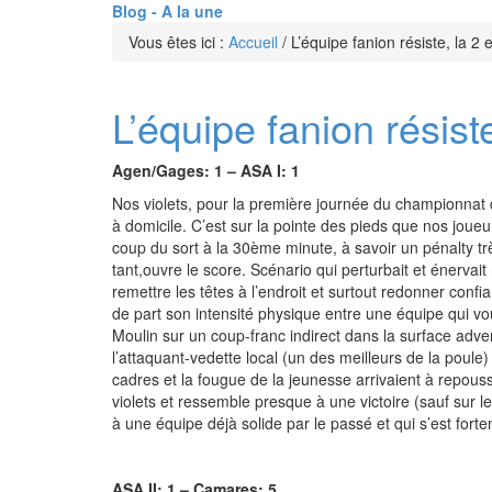
Blog - A la une
Vous êtes ici :
Accueil
/
L’équipe fanion résiste, la 2 
L’équipe fanion résiste
Agen/Gages: 1 – ASA I: 1
Nos violets, pour la première journée du championnat 
à domicile. C’est sur la pointe des pieds que nos joueur
coup du sort à la 30ème minute, à savoir un pénalty t
tant,ouvre le score. Scénario qui perturbait et énerva
remettre les têtes à l’endroit et surtout redonner co
de part son intensité physique entre une équipe qui vou
Moulin sur un coup-franc indirect dans la surface advers
l’attaquant-vedette local (un des meilleurs de la poule
cadres et la fougue de la jeunesse arrivaient à repousse
violets et ressemble presque à une victoire (sauf sur 
à une équipe déjà solide par le passé et qui s’est forte
ASA II: 1 – Camares: 5