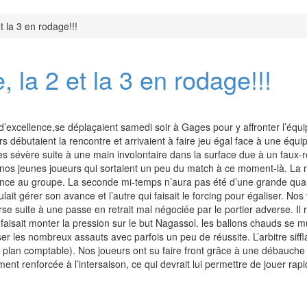
et la 3 en rodage!!!
, la 2 et la 3 en rodage!!!
d’excellence,se déplaçaient samedi soir à Gages pour y affronter l’équ
s débutaient la rencontre et arrivaient à faire jeu égal face à une équip
rès sévère suite à une main involontaire dans la surface due à un faux
it nos jeunes joueurs qui sortaient un peu du match à ce moment-là. La 
nfiance au groupe. La seconde mi-temps n’aura pas été d’une grande qua
lait gérer son avance et l’autre qui faisait le forcing pour égaliser. No
e suite à une passe en retrait mal négociée par le portier adverse. Il re
) faisait monter la pression sur le but Nagassol. les ballons chauds se m
r les nombreux assauts avec parfois un peu de réussite. L’arbitre sifflait
le plan comptable). Nos joueurs ont su faire front grâce à une débauc
ment renforcée à l’intersaison, ce qui devrait lui permettre de jouer rap