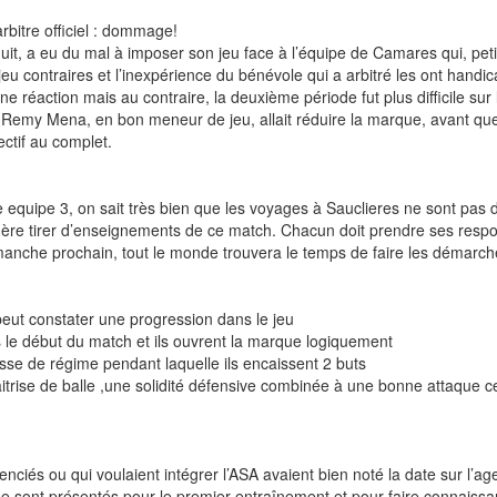
bitre officiel : dommage!
duit, a eu du mal à imposer son jeu face à l’équipe de Camares qui, peti
 jeu contraires et l’inexpérience du bénévole qui a arbitré les ont handi
une réaction mais au contraire, la deuxième période fut plus difficile s
 Remy Mena, en bon meneur de jeu, allait réduire la marque, avant que 
ectif au complet.
uipe 3, on sait très bien que les voyages à Sauclieres ne sont pas de 
 guère tirer d’enseignements de ce match. Chacun doit prendre ses respons
imanche prochain, tout le monde trouvera le temps de faire les démarc
ut constater une progression dans le jeu
s le début du match et ils ouvrent la marque logiquement
aisse de régime pendant laquelle ils encaissent 2 buts
trise de balle ,une solidité défensive combinée à une bonne attaque c
cenciés ou qui voulaient intégrer l’ASA avaient bien noté la date sur l’
se sont présentés pour le premier entraînement et pour faire connaissa