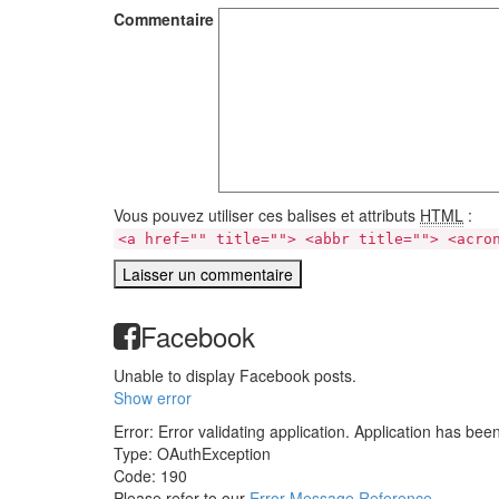
Commentaire
Vous pouvez utiliser ces balises et attributs
HTML
:
<a href="" title=""> <abbr title=""> <acro
Facebook
Unable to display Facebook posts.
Show error
Error: Error validating application. Application has bee
Type: OAuthException
Code: 190
Please refer to our
Error Message Reference
.