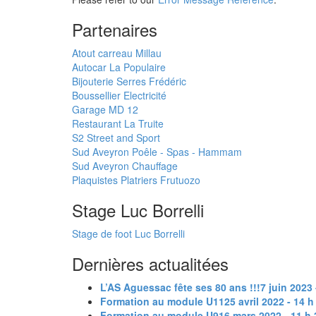
Partenaires
Atout carreau Millau
Autocar La Populaire
Bijouterie Serres Frédéric
Boussellier Electricité
Garage MD 12
Restaurant La Truite
S2 Street and Sport
Sud Aveyron Poêle - Spas - Hammam
Sud Aveyron Chauffage
Plaquistes Platriers Frutuozo
Stage Luc Borrelli
Stage de foot Luc Borrelli
Dernières actualitées
L’AS Aguessac fête ses 80 ans !!!
7 juin 2023 
Formation au module U11
25 avril 2022 - 14 
Formation au module U9
16 mars 2022 - 11 h