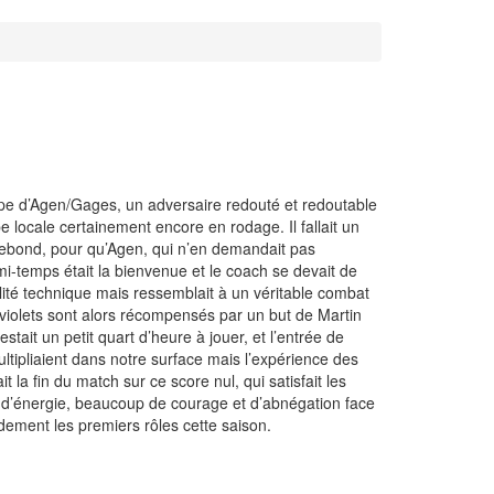
ipe d’Agen/Gages, un adversaire redouté et redoutable
e locale certainement encore en rodage. Il fallait un
-rebond, pour qu’Agen, qui n’en demandait pas
mi-temps était la bienvenue et le coach se devait de
lité technique mais ressemblait à un véritable combat
s violets sont alors récompensés par un but de Martin
stait un petit quart d’heure à jouer, et l’entrée de
ultipliaient dans notre surface mais l’expérience des
 la fin du match sur ce score nul, qui satisfait les
he d’énergie, beaucoup de courage et d’abnégation face
idement les premiers rôles cette saison.