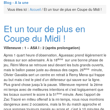
Blog - A la une
Vous êtes ici :
Accueil
/
Et un tour de plus en Coupe du Midi !
Et un tour de plus en
Coupe du Midi !
Villeneuve : 1 – ASA I : 2 (après prolongation)
Apres 1 quart heure d’observation, Aguessac prend légèrement le
ième
dessus sur son adversaire. A la 18
sur une bonne phase de
jeu, Rémi Mena se retrouve seul devant les buts grands ouverts,
ième
mais le ballon passe juste au-dessus des cages. 26
minute,
Olivier Gavalda sert un centre en retrait à Remy Mena qui frappe
au but mais c’est le pied d’un défenseur qui sauve sur la ligne.
Plus grand chose jusqu’à la pause. Villeneuve reprend la 2éme
mi-temps avec de meilleures intentions et c’est logiquement que
ème
les locaux ouvrent le score à la 51
minute. Avec l’apport de
Zac Traoré en milieu offensif à la mi-temps, nous nous montrons
dangereux avec 2 occasions, mais la fin du match approche et
nous sommes toujours menés au score et c’est à 10 minutes de