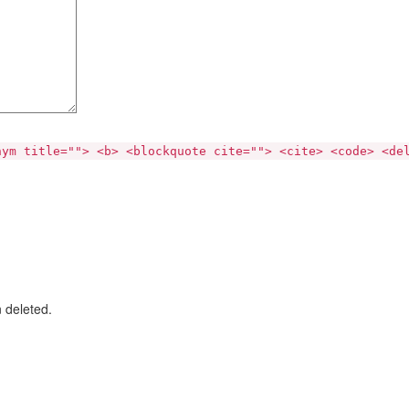
nym title=""> <b> <blockquote cite=""> <cite> <code> <de
n deleted.