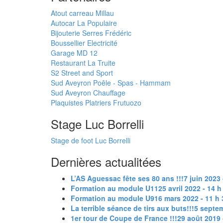
Atout carreau Millau
Autocar La Populaire
Bijouterie Serres Frédéric
Boussellier Electricité
Garage MD 12
Restaurant La Truite
S2 Street and Sport
Sud Aveyron Poêle - Spas - Hammam
Sud Aveyron Chauffage
Plaquistes Platriers Frutuozo
Stage Luc Borrelli
Stage de foot Luc Borrelli
Dernières actualitées
L’AS Aguessac fête ses 80 ans !!!
7 juin 2023 
Formation au module U11
25 avril 2022 - 14 
Formation au module U9
16 mars 2022 - 11 h
La terrible séance de tirs aux buts!!!
5 septem
1er tour de Coupe de France !!!
29 août 2019 