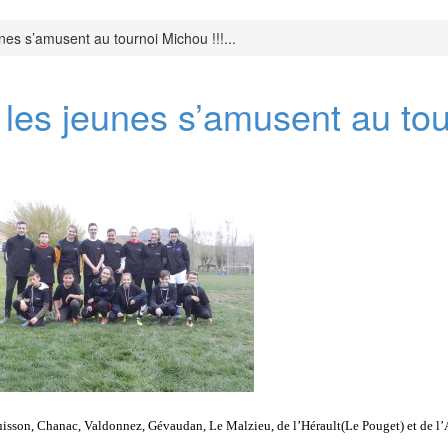
nes s’amusent au tournoi Michou !!!...
 les jeunes s’amusent au tou
uisson, Chanac, Valdonnez, Gévaudan, Le Malzieu, de l’Hérault(Le Pouget) et de l’A