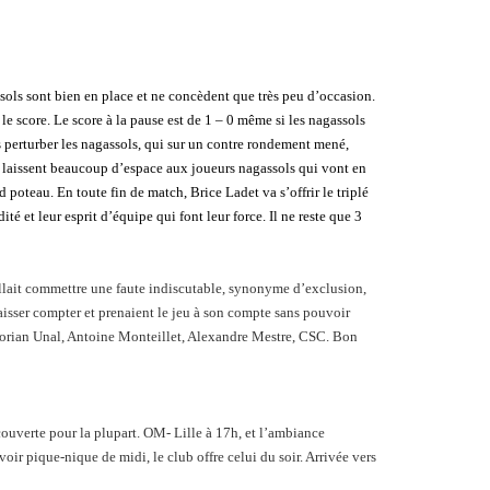
sols sont bien en place et ne concèdent que très peu d’occasion.
le score. Le score à la pause est de 1 – 0 même si les nagassols
as perturber les nagassols, qui sur un contre rondement mené,
et laissent beaucoup d’espace aux joueurs nagassols qui vont en
poteau. En toute fin de match, Brice Ladet va s’offrir le triplé
é et leur esprit d’équipe qui font leur force. Il ne reste que 3
allait commettre une faute indiscutable, synonyme d’exclusion,
laisser compter et prenaient le jeu à son compte sans pouvoir
, Dorian Unal, Antoine Monteillet, Alexandre Mestre, CSC. Bon
ouverte pour la plupart. OM- Lille à 17h, et l’ambiance
oir pique-nique de midi, le club offre celui du soir. Arrivée vers