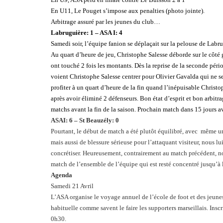
En U11, Le Pouget s’impose aux penalties (photo jointe).
Arbitrage assuré par les jeunes du club…
Labruguière: 1 – ASA I: 4
Samedi soir, l’équipe fanion se déplaçait sur la pelouse de Labr
Au quart d’heure de jeu, Christophe Salesse déborde sur le côté ga
ont touché 2 fois les montants. Dès la reprise de la seconde péri
voient Christophe Salesse centrer pour Olivier Gavalda qui ne se
profiter à un quart d’heure de la fin quand l’inépuisable Christo
après avoir éliminé 2 défenseurs. Bon état d’esprit et bon arbitra
matchs avant la fin de la saison. Prochain match dans 15 jours 
ASAI: 6 – St Beauzély: 0
Pourtant, le début de match a été plutôt équilibré, avec même u
mais aussi de blessure sérieuse pour l’attaquant visiteur, nous l
concrétiser. Heureusement, contrairement au match précédent, no
match de l’ensemble de l’équipe qui est resté concentré jusqu’à 
Agenda
Samedi 21 Avril
L’ASA organise le voyage annuel de l’école de foot et des jeunes
habituelle comme savent le faire les supporters marseillais. Insc
0h30.