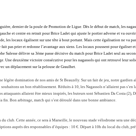
uguière, dernier de la poule de Promotion de Ligue. Dès le début de match, les nagas
uche et centre en retrait pour Brice Ladet qui ajuste le portier adverse et va ouvrir 
ode, les locaux égalisent sur une tête à bout portant. Mais cette égalisation ne va p
 fait pas prier et redonne l’avantage aux siens. Les locaux poussent pour égaliser 
phe Salesse délivre sa 3ème passe décisive du match pour Brice Ladet seul au second 
ge. Une deuxième victoire consécutive pour les nagassols qui ont retrouvé leur solidit
avec un déplacement sur la pelouse de Graulhet.
ne légère domination de nos amis de St Beauzély. Sur un fait de jeu, notre gardien 
ui souhaitons un bon rétablissement. Réduits à 10, les Nagassols n’allaient pas s’en 
s attaquants allaient être mieux inspirés, les buteurs sont Sébastien Da Costa (2)
la fin. Bon arbitrage, match qui s’est déroulé dans une bonne ambiance.
 du club. Cette année, ce sera à Marseille, le nouveau stade vélodrome sera une déc
riptions auprès des responsables d’équipes : 10 €. Départ à 10h du local du club, prév