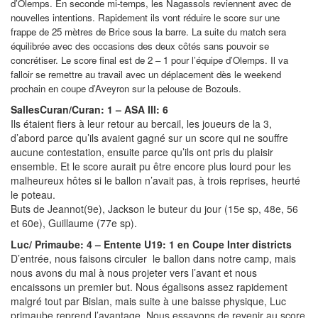
d’Olemps. En seconde mi-temps, les Nagassols reviennent avec de
nouvelles intentions. Rapidement ils vont réduire le score sur une
frappe de 25 mètres de Brice sous la barre. La suite du match sera
équilibrée avec des occasions des deux côtés sans pouvoir se
concrétiser. Le score final est de 2 – 1 pour l’équipe d’Olemps. Il va
falloir se remettre au travail avec un déplacement dès le weekend
prochain en coupe d’Aveyron sur la pelouse de Bozouls.
SallesCuran/Curan: 1 – ASA III: 6
Ils étaient fiers à leur retour au bercail, les joueurs de la 3,
d’abord parce qu’ils avaient gagné sur un score qui ne souffre
aucune contestation, ensuite parce qu’ils ont pris du plaisir
ensemble. Et le score aurait pu être encore plus lourd pour les
malheureux hôtes si le ballon n’avait pas, à trois reprises, heurté
le poteau.
Buts de Jeannot(9e), Jackson le buteur du jour (15e sp, 48e, 56
et 60e), Guillaume (77e sp).
Luc/ Primaube: 4 – Entente U19: 1 en Coupe Inter districts
D’entrée, nous faisons circuler le ballon dans notre camp, mais
nous avons du mal à nous projeter vers l’avant et nous
encaissons un premier but. Nous égalisons assez rapidement
malgré tout par Bislan, mais suite à une baisse physique, Luc
primaube reprend l’avantage. Nous essayons de revenir au score