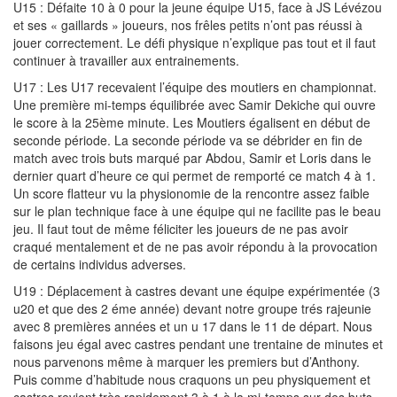
U15 : Défaite 10 à 0 pour la jeune équipe U15, face à JS Lévézou
et ses « gaillards » joueurs, nos frêles petits n’ont pas réussi à
jouer correctement. Le défi physique n’explique pas tout et il faut
continuer à travailler aux entrainements.
U17 : Les U17 recevaient l’équipe des moutiers en championnat.
Une première mi-temps équilibrée avec Samir Dekiche qui ouvre
le score à la 25ème minute. Les Moutiers égalisent en début de
seconde période. La seconde période va se débrider en fin de
match avec trois buts marqué par Abdou, Samir et Loris dans le
dernier quart d’heure ce qui permet de remporté ce match 4 à 1.
Un score flatteur vu la physionomie de la rencontre assez faible
sur le plan technique face à une équipe qui ne facilite pas le beau
jeu. Il faut tout de même féliciter les joueurs de ne pas avoir
craqué mentalement et de ne pas avoir répondu à la provocation
de certains individus adverses.
U19 : Déplacement à castres devant une équipe expérimentée (3
u20 et que des 2 éme année) devant notre groupe trés rajeunie
avec 8 premières années et un u 17 dans le 11 de départ. Nous
faisons jeu égal avec castres pendant une trentaine de minutes et
nous parvenons même à marquer les premiers but d’Anthony.
Puis comme d’habitude nous craquons un peu physiquement et