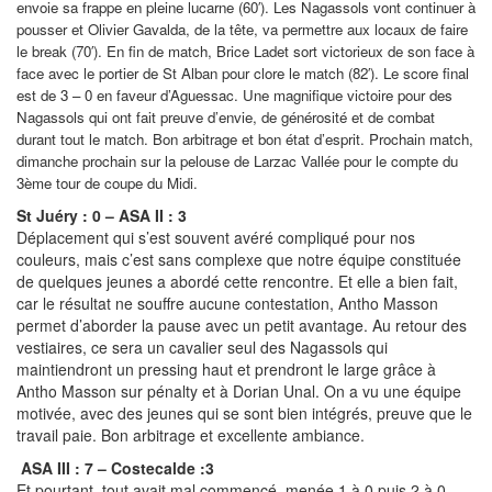
envoie sa frappe en pleine lucarne (60′). Les Nagassols vont continuer à
pousser et Olivier Gavalda, de la tête, va permettre aux locaux de faire
le break (70′). En fin de match, Brice Ladet sort victorieux de son face à
face avec le portier de St Alban pour clore le match (82′). Le score final
est de 3 – 0 en faveur d’Aguessac. Une magnifique victoire pour des
Nagassols qui ont fait preuve d’envie, de générosité et de combat
durant tout le match. Bon arbitrage et bon état d’esprit. Prochain match,
dimanche prochain sur la pelouse de Larzac Vallée pour le compte du
3ème tour de coupe du Midi.
St Juéry : 0 – ASA II : 3
Déplacement qui s’est souvent avéré compliqué pour nos
couleurs, mais c’est sans complexe que notre équipe constituée
de quelques jeunes a abordé cette rencontre. Et elle a bien fait,
car le résultat ne souffre aucune contestation, Antho Masson
permet d’aborder la pause avec un petit avantage. Au retour des
vestiaires, ce sera un cavalier seul des Nagassols qui
maintiendront un pressing haut et prendront le large grâce à
Antho Masson sur pénalty et à Dorian Unal. On a vu une équipe
motivée, avec des jeunes qui se sont bien intégrés, preuve que le
travail paie. Bon arbitrage et excellente ambiance.
ASA III : 7 – Costecalde :3
Et pourtant, tout avait mal commencé, menée 1 à 0 puis 2 à 0,