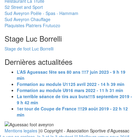
Restaurant La Truite
S2 Street and Sport
Sud Aveyron Poêle - Spas - Hammam
Sud Aveyron Chauffage
Plaquistes Platriers Frutuozo
Stage Luc Borrelli
Stage de foot Luc Borrelli
Dernières actualitées
L’AS Aguessac fête ses 80 ans !!!
7 juin 2023 - 9 h 19
min
Formation au module U11
25 avril 2022 - 14 h 39 min
Formation au module U9
16 mars 2022 - 11 h 31 min
La terrible séance de tirs aux buts!!!
5 septembre 2019 -
9 h 42 min
1er tour de Coupe de France !!!
29 août 2019 - 22 h 12
min
Mentions legales
|© Copyright - Association Sportive d'Aguessac
La une se replace, la 2 et la 3 chutent !!!
Meilleurs vœux pour 2015