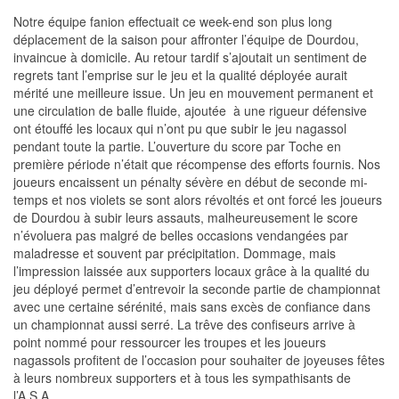
Notre équipe fanion effectuait ce week-end son plus long
déplacement de la saison pour affronter l’équipe de Dourdou,
invaincue à domicile. Au retour tardif s’ajoutait un sentiment de
regrets tant l’emprise sur le jeu et la qualité déployée aurait
mérité une meilleure issue. Un jeu en mouvement permanent et
une circulation de balle fluide, ajoutée à une rigueur défensive
ont étouffé les locaux qui n’ont pu que subir le jeu nagassol
pendant toute la partie. L’ouverture du score par Toche en
première période n’était que récompense des efforts fournis. Nos
joueurs encaissent un pénalty sévère en début de seconde mi-
temps et nos violets se sont alors révoltés et ont forcé les joueurs
de Dourdou à subir leurs assauts, malheureusement le score
n’évoluera pas malgré de belles occasions vendangées par
maladresse et souvent par précipitation. Dommage, mais
l’impression laissée aux supporters locaux grâce à la qualité du
jeu déployé permet d’entrevoir la seconde partie de championnat
avec une certaine sérénité, mais sans excès de confiance dans
un championnat aussi serré. La trêve des confiseurs arrive à
point nommé pour ressourcer les troupes et les joueurs
nagassols profitent de l’occasion pour souhaiter de joyeuses fêtes
à leurs nombreux supporters et à tous les sympathisants de
l’A.S.A.