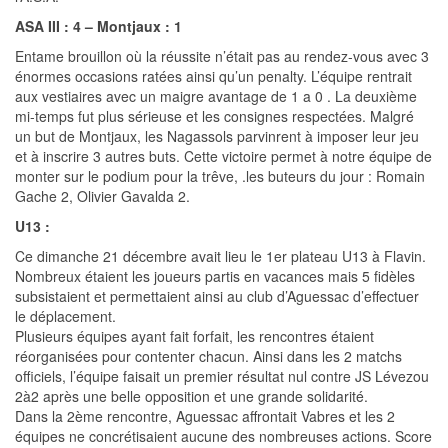
ASA III : 4 – Montjaux : 1
Entame brouillon où la réussite n’était pas au rendez-vous avec 3
énormes occasions ratées ainsi qu’un penalty. L’équipe rentrait
aux vestiaires avec un maigre avantage de 1 a 0 . La deuxième
mi-temps fut plus sérieuse et les consignes respectées. Malgré
un but de Montjaux, les Nagassols parvinrent à imposer leur jeu
et à inscrire 3 autres buts. Cette victoire permet à notre équipe de
monter sur le podium pour la trêve, .les buteurs du jour : Romain
Gache 2, Olivier Gavalda 2.
U13 :
Ce dimanche 21 décembre avait lieu le 1er plateau U13 à Flavin.
Nombreux étaient les joueurs partis en vacances mais 5 fidèles
subsistaient et permettaient ainsi au club d’Aguessac d’effectuer
le déplacement.
Plusieurs équipes ayant fait forfait, les rencontres étaient
réorganisées pour contenter chacun. Ainsi dans les 2 matchs
officiels, l’équipe faisait un premier résultat nul contre JS Lévezou
2à2 après une belle opposition et une grande solidarité.
Dans la 2ème rencontre, Aguessac affrontait Vabres et les 2
équipes ne concrétisaient aucune des nombreuses actions. Score