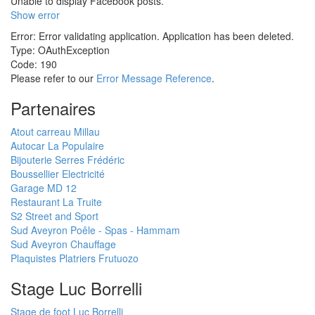
Unable to display Facebook posts.
Show error
Error: Error validating application. Application has been deleted.
Type: OAuthException
Code: 190
Please refer to our
Error Message Reference
.
Partenaires
Atout carreau Millau
Autocar La Populaire
Bijouterie Serres Frédéric
Boussellier Electricité
Garage MD 12
Restaurant La Truite
S2 Street and Sport
Sud Aveyron Poêle - Spas - Hammam
Sud Aveyron Chauffage
Plaquistes Platriers Frutuozo
Stage Luc Borrelli
Stage de foot Luc Borrelli