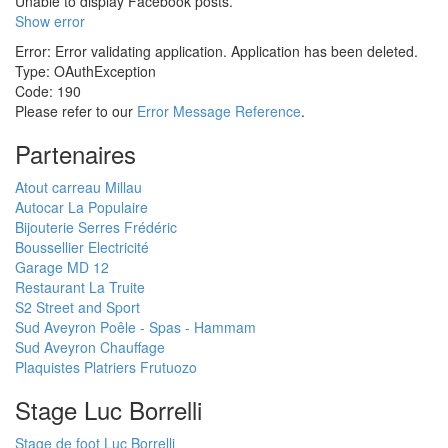
Unable to display Facebook posts.
Show error
Error: Error validating application. Application has been deleted.
Type: OAuthException
Code: 190
Please refer to our
Error Message Reference
.
Partenaires
Atout carreau Millau
Autocar La Populaire
Bijouterie Serres Frédéric
Boussellier Electricité
Garage MD 12
Restaurant La Truite
S2 Street and Sport
Sud Aveyron Poêle - Spas - Hammam
Sud Aveyron Chauffage
Plaquistes Platriers Frutuozo
Stage Luc Borrelli
Stage de foot Luc Borrelli