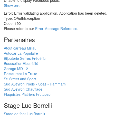
Unable to display Facebook posts.
Show error
Error: Error validating application. Application has been deleted.
Type: OAuthException
Code: 190
Please refer to our
Error Message Reference
.
Partenaires
Atout carreau Millau
Autocar La Populaire
Bijouterie Serres Frédéric
Boussellier Electricité
Garage MD 12
Restaurant La Truite
S2 Street and Sport
Sud Aveyron Poêle - Spas - Hammam
Sud Aveyron Chauffage
Plaquistes Platriers Frutuozo
Stage Luc Borrelli
Stage de foot Luc Borrelli