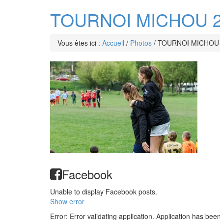
TOURNOI MICHOU 2
Vous êtes ici :
Accueil
/
Photos
/
TOURNOI MICHOU 
Facebook
Unable to display Facebook posts.
Show error
Error: Error validating application. Application has bee