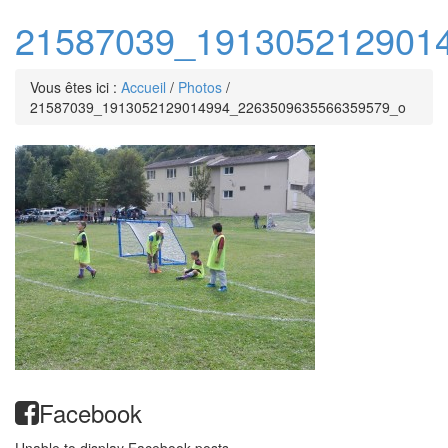
21587039_191305212901
Vous êtes ici :
Accueil
/
Photos
/
21587039_1913052129014994_2263509635566359579_o
Facebook