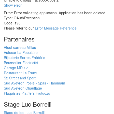
Unable to display Facebook posts.
Show error
Error: Error validating application. Application has been deleted.
Type: OAuthException
Code: 190
Please refer to our
Error Message Reference
.
Partenaires
Atout carreau Millau
Autocar La Populaire
Bijouterie Serres Frédéric
Boussellier Electricité
Garage MD 12
Restaurant La Truite
S2 Street and Sport
Sud Aveyron Poêle - Spas - Hammam
Sud Aveyron Chauffage
Plaquistes Platriers Frutuozo
Stage Luc Borrelli
Stage de foot Luc Borrelli