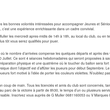
outes les bonnes volontés intéressées pour accompagner Jeunes et Séni
, c’est une expérience enrichissante dans un cadre convivial.
uller les mercredi apres-midis de 14h à 18h, au local du club, ou en te
s tôt vous serez qualifiés pour jouer.
 où le nombre d’arrivées compense les quelques départs et après des v
0 Juillet. Ce sont 4 séances hebdomadaires qui seront proposées à savo
paration physique et une quatrième où le toucher du ballon sera fort 
ique dont l’objectif est d’affûter les joueurs pour début Septembre. Le
ueurs fort motivé à l’idée de porter les couleurs violettes. N’oubliez pas
 coup de main. Tous les licenciés et amis du club sont concernés, tant l
 au parc de la victoire à partir de 8h30, le temps d’un ou plusieurs se
pensable. Inscrivez vous auprès de G Muller 0681160053 ou V Marques