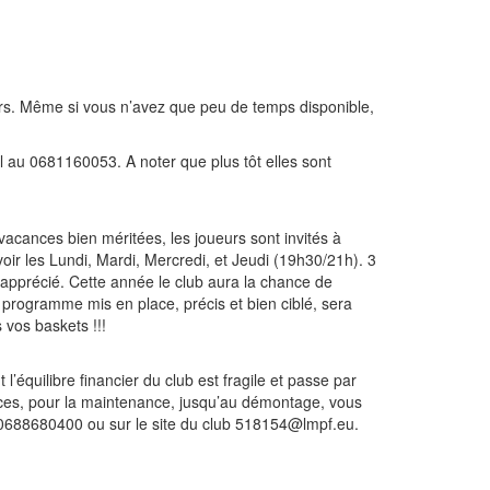
ors. Même si vous n’avez que peu de temps disponible,
l au 0681160053. A noter que plus tôt elles sont
acances bien méritées, les joueurs sont invités à
ir les Lundi, Mardi, Mercredi, et Jeudi (19h30/21h). 3
apprécié. Cette année le club aura la chance de
 programme mis en place, précis et bien ciblé, sera
 vos baskets !!!
’équilibre financier du club est fragile et passe par
rvices, pour la maintenance, jusqu’au démontage, vous
 0688680400 ou sur le site du club 518154@lmpf.eu.