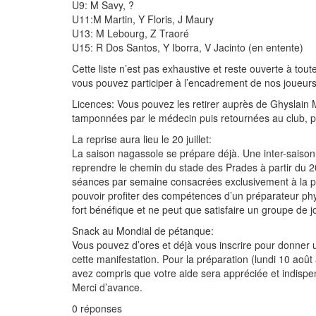
U9: M Savy, ?
U11:M Martin, Y Floris, J Maury
U13: M Lebourg, Z Traoré
U15: R Dos Santos, Y Iborra, V Jacinto (en entente)
Cette liste n’est pas exhaustive et reste ouverte à t
vous pouvez participer à l’encadrement de nos joueurs
Licences: Vous pouvez les retirer auprès de Ghyslain M
tamponnées par le médecin puis retournées au club, plu
La reprise aura lieu le 20 juillet:
La saison nagassole se prépare déjà. Une inter-saison
reprendre le chemin du stade des Prades à partir du 2
séances par semaine consacrées exclusivement à la pré
pouvoir profiter des compétences d’un préparateur phys
fort bénéfique et ne peut que satisfaire un groupe de jo
Snack au Mondial de pétanque:
Vous pouvez d’ores et déjà vous inscrire pour donner un
cette manifestation. Pour la préparation (lundi 10 août
avez compris que votre aide sera appréciée et indis
Merci d’avance.
0
réponses