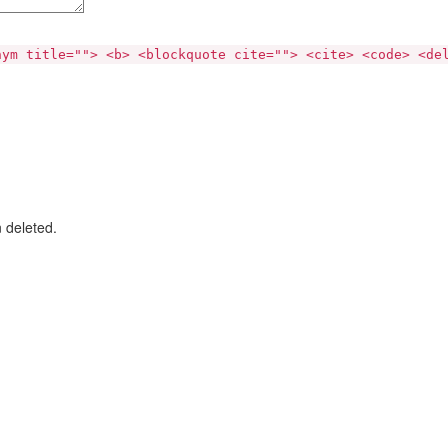
nym title=""> <b> <blockquote cite=""> <cite> <code> <de
n deleted.