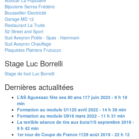
Autocar La Populaire
Bijouterie Serres Frédéric
Boussellier Electricité
Garage MD 12
Restaurant La Truite
S2 Street and Sport
Sud Aveyron Poêle - Spas - Hammam
Sud Aveyron Chauffage
Plaquistes Platriers Frutuozo
Stage Luc Borrelli
Stage de foot Luc Borrelli
Dernières actualitées
L’AS Aguessac fête ses 80 ans !!!
7 juin 2023 - 9 h 19
min
Formation au module U11
25 avril 2022 - 14 h 39 min
Formation au module U9
16 mars 2022 - 11 h 31 min
La terrible séance de tirs aux buts!!!
5 septembre 2019 -
9 h 42 min
1er tour de Coupe de France !!!
29 août 2019 - 22 h 12