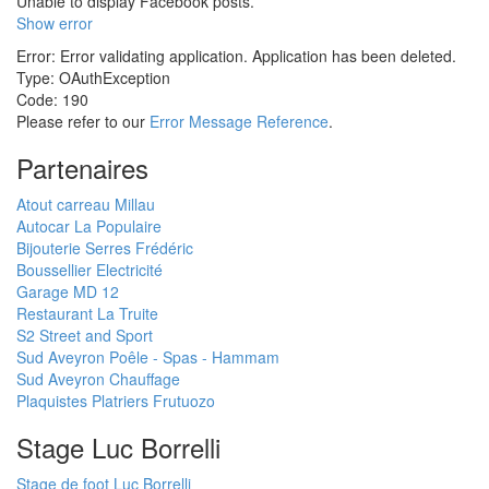
Unable to display Facebook posts.
Show error
Error: Error validating application. Application has been deleted.
Type: OAuthException
Code: 190
Please refer to our
Error Message Reference
.
Partenaires
Atout carreau Millau
Autocar La Populaire
Bijouterie Serres Frédéric
Boussellier Electricité
Garage MD 12
Restaurant La Truite
S2 Street and Sport
Sud Aveyron Poêle - Spas - Hammam
Sud Aveyron Chauffage
Plaquistes Platriers Frutuozo
Stage Luc Borrelli
Stage de foot Luc Borrelli