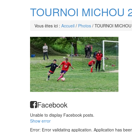
TOURNOI MICHOU 2
Vous êtes ici :
Accueil
/
Photos
/
TOURNOI MICHOU 
Facebook
Unable to display Facebook posts.
Show error
Error: Error validating application. Application has bee