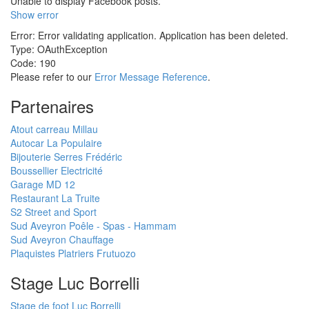
Unable to display Facebook posts.
Show error
Error: Error validating application. Application has been deleted.
Type: OAuthException
Code: 190
Please refer to our
Error Message Reference
.
Partenaires
Atout carreau Millau
Autocar La Populaire
Bijouterie Serres Frédéric
Boussellier Electricité
Garage MD 12
Restaurant La Truite
S2 Street and Sport
Sud Aveyron Poêle - Spas - Hammam
Sud Aveyron Chauffage
Plaquistes Platriers Frutuozo
Stage Luc Borrelli
Stage de foot Luc Borrelli