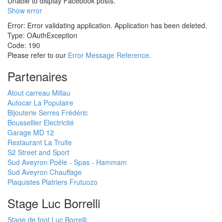
Unable to display Facebook posts.
Show error
Error: Error validating application. Application has been deleted.
Type: OAuthException
Code: 190
Please refer to our
Error Message Reference
.
Partenaires
Atout carreau Millau
Autocar La Populaire
Bijouterie Serres Frédéric
Boussellier Electricité
Garage MD 12
Restaurant La Truite
S2 Street and Sport
Sud Aveyron Poêle - Spas - Hammam
Sud Aveyron Chauffage
Plaquistes Platriers Frutuozo
Stage Luc Borrelli
Stage de foot Luc Borrelli