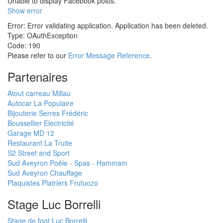
Unable to display Facebook posts.
Show error
Error: Error validating application. Application has been deleted.
Type: OAuthException
Code: 190
Please refer to our
Error Message Reference
.
Partenaires
Atout carreau Millau
Autocar La Populaire
Bijouterie Serres Frédéric
Boussellier Electricité
Garage MD 12
Restaurant La Truite
S2 Street and Sport
Sud Aveyron Poêle - Spas - Hammam
Sud Aveyron Chauffage
Plaquistes Platriers Frutuozo
Stage Luc Borrelli
Stage de foot Luc Borrelli