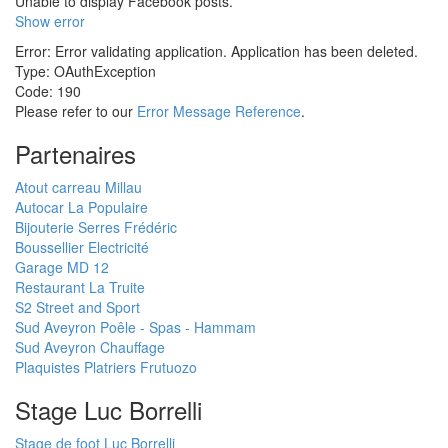
Unable to display Facebook posts.
Show error
Error: Error validating application. Application has been deleted.
Type: OAuthException
Code: 190
Please refer to our
Error Message Reference
.
Partenaires
Atout carreau Millau
Autocar La Populaire
Bijouterie Serres Frédéric
Boussellier Electricité
Garage MD 12
Restaurant La Truite
S2 Street and Sport
Sud Aveyron Poêle - Spas - Hammam
Sud Aveyron Chauffage
Plaquistes Platriers Frutuozo
Stage Luc Borrelli
Stage de foot Luc Borrelli