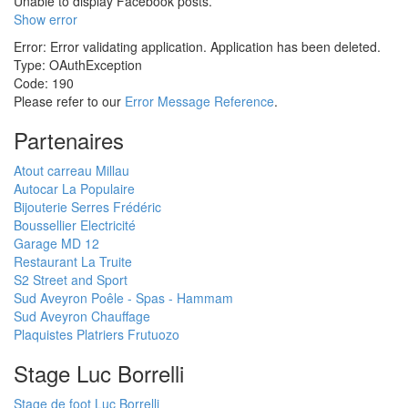
Unable to display Facebook posts.
Show error
Error: Error validating application. Application has been deleted.
Type: OAuthException
Code: 190
Please refer to our
Error Message Reference
.
Partenaires
Atout carreau Millau
Autocar La Populaire
Bijouterie Serres Frédéric
Boussellier Electricité
Garage MD 12
Restaurant La Truite
S2 Street and Sport
Sud Aveyron Poêle - Spas - Hammam
Sud Aveyron Chauffage
Plaquistes Platriers Frutuozo
Stage Luc Borrelli
Stage de foot Luc Borrelli