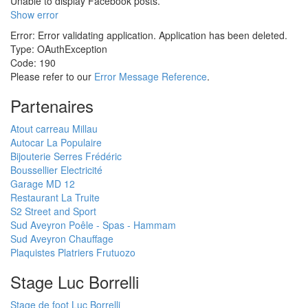
Unable to display Facebook posts.
Show error
Error: Error validating application. Application has been deleted.
Type: OAuthException
Code: 190
Please refer to our
Error Message Reference
.
Partenaires
Atout carreau Millau
Autocar La Populaire
Bijouterie Serres Frédéric
Boussellier Electricité
Garage MD 12
Restaurant La Truite
S2 Street and Sport
Sud Aveyron Poêle - Spas - Hammam
Sud Aveyron Chauffage
Plaquistes Platriers Frutuozo
Stage Luc Borrelli
Stage de foot Luc Borrelli