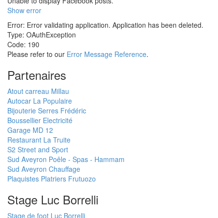
Unable to display Facebook posts.
Show error
Error: Error validating application. Application has been deleted.
Type: OAuthException
Code: 190
Please refer to our
Error Message Reference
.
Partenaires
Atout carreau Millau
Autocar La Populaire
Bijouterie Serres Frédéric
Boussellier Electricité
Garage MD 12
Restaurant La Truite
S2 Street and Sport
Sud Aveyron Poêle - Spas - Hammam
Sud Aveyron Chauffage
Plaquistes Platriers Frutuozo
Stage Luc Borrelli
Stage de foot Luc Borrelli