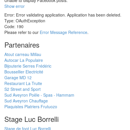
Unable to display Facebook posts.
Show error
Error: Error validating application. Application has been deleted.
Type: OAuthException
Code: 190
Please refer to our
Error Message Reference
.
Partenaires
Atout carreau Millau
Autocar La Populaire
Bijouterie Serres Frédéric
Boussellier Electricité
Garage MD 12
Restaurant La Truite
S2 Street and Sport
Sud Aveyron Poêle - Spas - Hammam
Sud Aveyron Chauffage
Plaquistes Platriers Frutuozo
Stage Luc Borrelli
Stage de foot Luc Borrelli