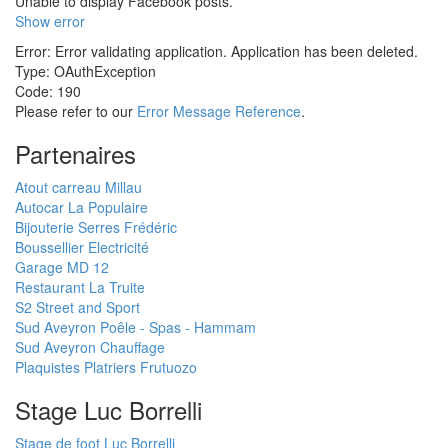
Unable to display Facebook posts.
Show error
Error: Error validating application. Application has been deleted.
Type: OAuthException
Code: 190
Please refer to our
Error Message Reference
.
Partenaires
Atout carreau Millau
Autocar La Populaire
Bijouterie Serres Frédéric
Boussellier Electricité
Garage MD 12
Restaurant La Truite
S2 Street and Sport
Sud Aveyron Poêle - Spas - Hammam
Sud Aveyron Chauffage
Plaquistes Platriers Frutuozo
Stage Luc Borrelli
Stage de foot Luc Borrelli