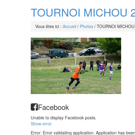
TOURNOI MICHOU 2
Vous êtes ici :
Accueil
/
Photos
/
TOURNOI MICHOU 
Facebook
Unable to display Facebook posts.
Show error
Error: Error validating application. Application has bee