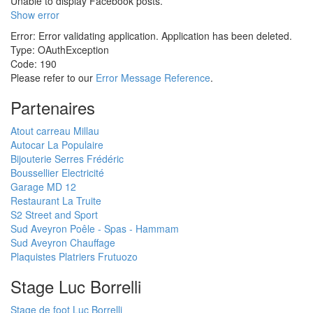
Unable to display Facebook posts.
Show error
Error: Error validating application. Application has been deleted.
Type: OAuthException
Code: 190
Please refer to our
Error Message Reference
.
Partenaires
Atout carreau Millau
Autocar La Populaire
Bijouterie Serres Frédéric
Boussellier Electricité
Garage MD 12
Restaurant La Truite
S2 Street and Sport
Sud Aveyron Poêle - Spas - Hammam
Sud Aveyron Chauffage
Plaquistes Platriers Frutuozo
Stage Luc Borrelli
Stage de foot Luc Borrelli