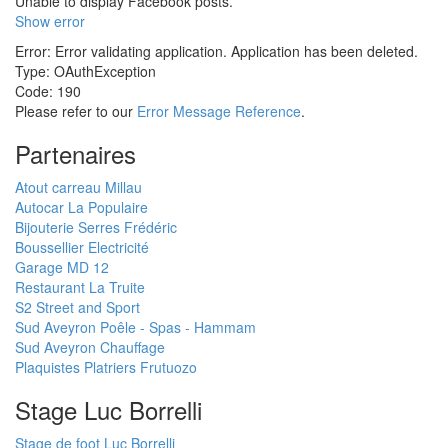
Unable to display Facebook posts.
Show error
Error: Error validating application. Application has been deleted.
Type: OAuthException
Code: 190
Please refer to our
Error Message Reference
.
Partenaires
Atout carreau Millau
Autocar La Populaire
Bijouterie Serres Frédéric
Boussellier Electricité
Garage MD 12
Restaurant La Truite
S2 Street and Sport
Sud Aveyron Poêle - Spas - Hammam
Sud Aveyron Chauffage
Plaquistes Platriers Frutuozo
Stage Luc Borrelli
Stage de foot Luc Borrelli