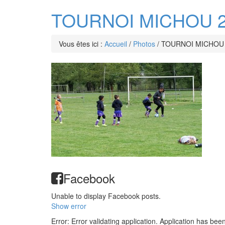
TOURNOI MICHOU 2
Vous êtes ici :
Accueil
/
Photos
/
TOURNOI MICHOU 
Facebook
Unable to display Facebook posts.
Show error
Error: Error validating application. Application has bee