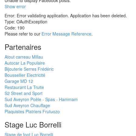
Unable to display Facebook posts.
Show error
Error: Error validating application. Application has been deleted.
Type: OAuthException
Code: 190
Please refer to our
Error Message Reference
.
Partenaires
Atout carreau Millau
Autocar La Populaire
Bijouterie Serres Frédéric
Boussellier Electricité
Garage MD 12
Restaurant La Truite
S2 Street and Sport
Sud Aveyron Poêle - Spas - Hammam
Sud Aveyron Chauffage
Plaquistes Platriers Frutuozo
Stage Luc Borrelli
Stage de foot Luc Borrelli