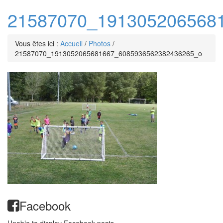
21587070_191305206568
Vous êtes ici :
Accueil
/
Photos
/
21587070_1913052065681667_6085936562382436265_o
Facebook