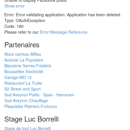
Unable to display Facebook posts.
Show error
Error: Error validating application. Application has been deleted.
Type: OAuthException
Code: 190
Please refer to our
Error Message Reference
.
Partenaires
Atout carreau Millau
Autocar La Populaire
Bijouterie Serres Frédéric
Boussellier Electricité
Garage MD 12
Restaurant La Truite
S2 Street and Sport
Sud Aveyron Poêle - Spas - Hammam
Sud Aveyron Chauffage
Plaquistes Platriers Frutuozo
Stage Luc Borrelli
Stage de foot Luc Borrelli