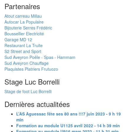
Partenaires
Atout carreau Millau
Autocar La Populaire
Bijouterie Serres Frédéric
Boussellier Electricité
Garage MD 12
Restaurant La Truite
S2 Street and Sport
Sud Aveyron Poêle - Spas - Hammam
Sud Aveyron Chauffage
Plaquistes Platriers Frutuozo
Stage Luc Borrelli
Stage de foot Luc Borrelli
Dernières actualitées
L’AS Aguessac fête ses 80 ans !!!
7 juin 2023 - 9 h 19
min
Formation au module U11
25 avril 2022 - 14 h 39 min
Formation au module U9
16 mars 2022 - 11 h 31 min