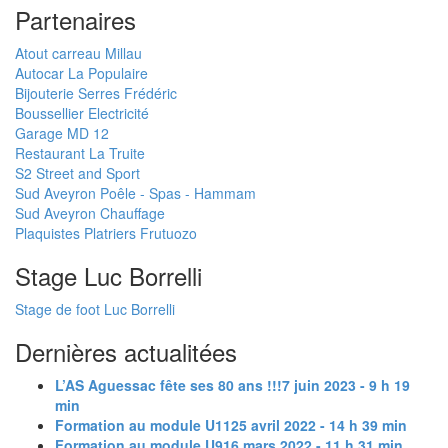
Partenaires
Atout carreau Millau
Autocar La Populaire
Bijouterie Serres Frédéric
Boussellier Electricité
Garage MD 12
Restaurant La Truite
S2 Street and Sport
Sud Aveyron Poêle - Spas - Hammam
Sud Aveyron Chauffage
Plaquistes Platriers Frutuozo
Stage Luc Borrelli
Stage de foot Luc Borrelli
Dernières actualitées
L’AS Aguessac fête ses 80 ans !!!
7 juin 2023 - 9 h 19
min
Formation au module U11
25 avril 2022 - 14 h 39 min
Formation au module U9
16 mars 2022 - 11 h 31 min