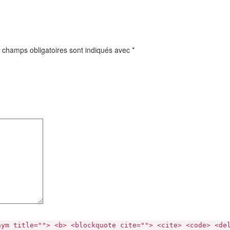
 champs obligatoires sont indiqués avec
*
nym title=""> <b> <blockquote cite=""> <cite> <code> <de