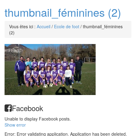
thumbnail_féminines (2)
Vous êtes ici :
Accueil
/
Ecole de foot
/
thumbnail_féminines
(2)
Facebook
Unable to display Facebook posts.
Show error
Error: Error validating application. Application has been deleted.