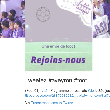
Tweetez #aveyron #foot
(Foot 01):
#L2
: Programme et résultats
#de
la 32e jou
titrespresse.com/28879962212/…
pic.twitter.com/8gj7
Via
Titrespresse.com to Twitter