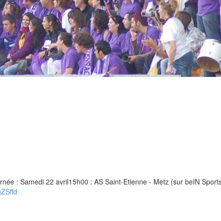
rnée : Samedi 22 avril15h00 : AS Saint-Etienne - Metz (sur beIN Sport
gZSffd