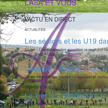
L’ASA ET VOUS
L’ACTU EN DIRECT
ACTUALITES
Les séniors et les U19 dan
Équipe 1 L’équipe première accueillais ce week-end l’
Lire la suite
→
L’équipe 1 tient le choc, l
Equipe 1 Samedi soir, l’équipe 1 d’Aguessac se déplaça
Lire la suite
→
La 1 et la 2 s’imposent, la
ASA I 2 – 1 Foot Vallon Dimanche pour le deuxième 