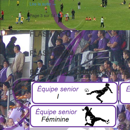
Lire la suite
→
Page 3 sur 54
‹
1
2
3
4
5
›
»
FLASH INFO
FLASH INFO
RESULTATS / CHAMPIONNATS