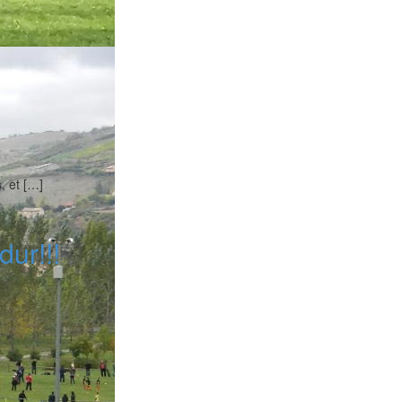
, et […]
dur!!!