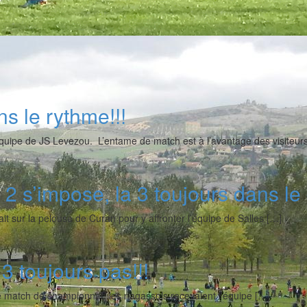
s le rythme!!!
équipe de JS Levezou. L’entame de match est à l’avantage des visiteurs
a 2 s’impose, la 3 toujours dans le 
it sur la pelouse de Curan pour y affronter l’équipe de Salles […]
 3 toujours pas!!!
match de championnat, les nagassols recevaient l’équipe […]