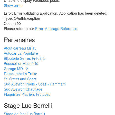
Unable to display Facebook posts.
Show error
Error: Error validating application. Application has been deleted.
Type: OAuthException
Code: 190
Please refer to our
Error Message Reference
.
Partenaires
Atout carreau Millau
Autocar La Populaire
Bijouterie Serres Frédéric
Boussellier Electricité
Garage MD 12
Restaurant La Truite
S2 Street and Sport
Sud Aveyron Poêle - Spas - Hammam
Sud Aveyron Chauffage
Plaquistes Platriers Frutuozo
Stage Luc Borrelli
Stage de foot Luc Borrelli