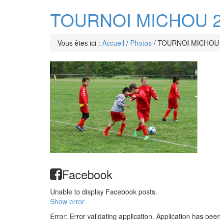
TOURNOI MICHOU 2
Vous êtes ici :
Accueil
/
Photos
/
TOURNOI MICHOU 
Facebook
Unable to display Facebook posts.
Show error
Error: Error validating application. Application has bee